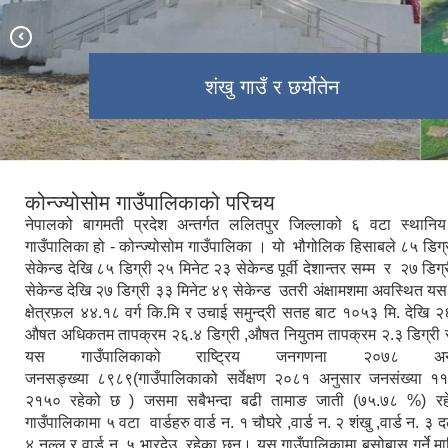
दलचोकिबाट देखिने उपत्यकाको मनोरम दृश्य
जनप्रतिनिधिहरुको सामुहिक तस्विर
गाउँपालिकाको कार्यालय
पाथीभरा मन्दिर ,नल्लु
चौघरे बस्तीको दृश्य
शंखु गाउँ र छर्योतेन
कोन्ज्योसोम प्रतिमा
कोन्ज्योसोम गाउँपालिकाको परिचय
नेपालको बागमती प्रदेश अन्तर्गत ललितपुर जिल्लाको ६ वटा स्थानि
गाउँपालिका हो - कोन्ज्योसोम गाउँपालिका । यो भौगोलिक हिसाबले ८५ डिग्
सेकेन्ड देखि ८५ डिग्री २५ मिनेट २३ सेकेन्ड पूर्वी देशान्तर सम्म र २७ डिग
सेकेन्ड देखि २७ डिग्री ३३ मिनेट ४९ सेकेन्ड उतरी अंक्षामशमा अवस्थित य
क्षेत्रफ़ल ४४.१८ वर्ग कि.मि र उचाई समुन्द्री सतह बाट १०५३ मि. देखि २
औषत अधिकतम तापक्रम २६.४ डिग्री ,औषत नियुतम तापक्रम २.३ डिग्री र
यस गाउँपालिकाको राष्ट्रिय जनगणना २०७८ अ
जनसङ्ख्या ८९८९(गाउँपालिकाको सर्वेक्षण २०८१ अनुसार जनसंख्या १
२१५० रहेको छ ) जसमा सबैभन्दा बढी तामाङ जाती (७५.७८ %)
गाउँपालिकामा ५ वटा वार्डहरु वार्ड न. १ चौघरे ,वार्ड न. २ शंखु ,वार्ड न. ३ 
४ नल्लु र वार्ड न. ५ भारदेउ रहेका छन्। यस गाउँपालिकामा बसोबास गर्ने म