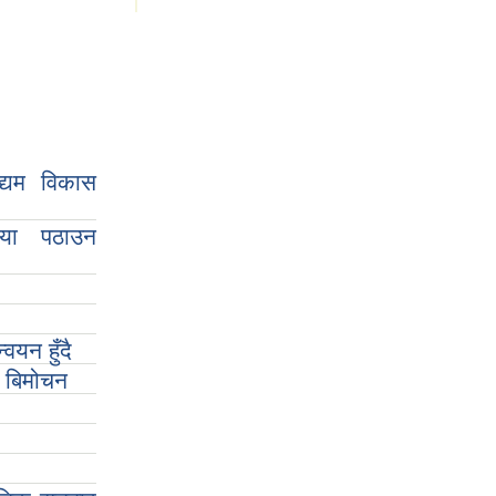
द्यम विकास
िया पठाउन
वयन हुँदै
ो बिमोचन