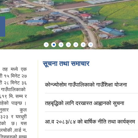
सूचना तथा समाचार
य तह मध्ये एक
री १५ मिनेट २७
्री २८ मिनेट ३६
कोन्ज्योसोम गाउँपालिकाको गाउँशिक्षा योजना
स गाउँपालिकाको
६१९ मि. सम्म र
तहबृद्धिको लागि दरखास्त आह्वानको सुचना
हेको पाइन्छ ।
नुसार कुल
१३२३ र घरधुरी
आ.व २०८३/८४ को बार्षिक नीति तथा कार्यक्रम
 रहेको छ। यस
दलचोकी ,वार्ड न.
ानिसहरुको मुख्य