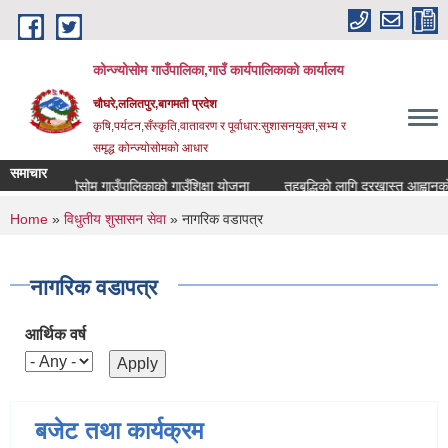
Skip to main content
कोन्ज्योसोम गाउँपालिका,गाउँ कार्यपालिकाको कार्यालय
चौघरे,ललितपुर,बागमती प्रदेश
कृषि,पर्यटन,सँस्कृति,वातावरण र पूर्वाधार:सुशासनयुक्त,सभ्य र
समृद्ध कोन्ज्योसोमको आधार
समाचार
कोन्ज्योसोम गाउँपालिकाको गाउँशिक्षा योजना
तहबृद्धिको लागि दरखास्त आह्वानको
You are here
Home
»
विधुतीय शुसासन सेवा
» नागरिक वडापत्र
नागरिक वडापत्र
आर्थिक वर्ष
बजेट तथा कार्यक्रम