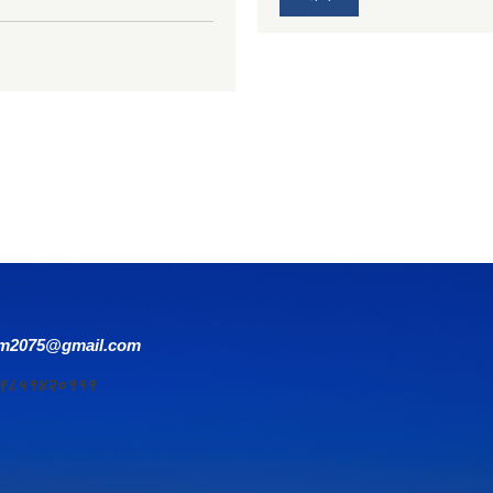
om2075@gmail.com
र्य ९८५१४२०१११