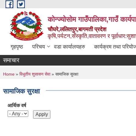
Skip to main content
कोन्ज्योसोम गाउँपालिका,गाउँ कार्य
चौघरे,ललितपुर,बागमती प्रदेश
कृषि,पर्यटन,सँस्कृति,वातावरण र पूर्वाधार:स
गृहपृष्ठ
परिचय
वडा कार्यालयहरु
कार्यक्रम तथा परियो
समाचार
You are here
Home
»
विधुतीय शुसासन सेवा
» सामाजिक सुरक्षा
सामाजिक सुरक्षा
आर्थिक वर्ष