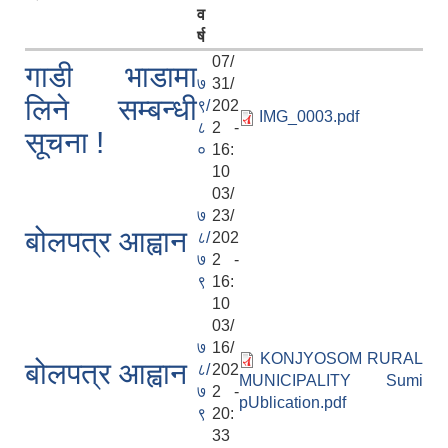
व
र्ष
07/
गाडी भाडामा
७
31/
लिने सम्बन्धी
९/
202
IMG_0003.pdf
८
2 -
सूचना !
०
16:
10
03/
७
23/
बोलपत्र आह्वान
८/
202
७
2 -
९
16:
10
03/
७
16/
KONJYOSOM RURAL
बोलपत्र आह्वान
८/
202
MUNICIPALITY Sumi
७
2 -
pUblication.pdf
९
20:
33