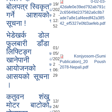
0-02-03-
७
19/
बोलपत्र स्विकृत
42dafe0e39ed792ab791c
८/
202
2c65649d237582a6c8b7
गर्ने आशयको
७
2 -
ade7a8e1af4eedf42a385
९
12:
सूचना !
42_ef5327e0fd3aefeb.pdf
52
भेडेखर्क डोल
फुलबारी डाँडा
01/
लिफ्टिङ्ग
७
05/
Konjyosom-(Sumi
खानेपानी
८/
202
Publication)_20 Poush
७
2 -
आयोजनको
2078-Nepali.pdf
९
06:
आसयको सूचना
29
।
कतुवन शंखु
12/
मोटर बाटोको
७
24/