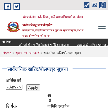
Skip to main content
कोन्ज्योसोम गाउँपालिका,गाउँ कार्यपालिकाको कार्यालय
चौघरे,ललितपुर,बागमती प्रदेश
कृषि,पर्यटन,सँस्कृति,वातावरण र पूर्वाधार:सुशासनयुक्त,सभ्य र
समृद्ध कोन्ज्योसोमको आधार
समाचार
कोन्ज्योसोम गाउँपालिकाको गाउँशिक्षा योजना
तहबृद्धिको लागि दरखास्त आह्
You are here
Home
»
सूचना तथा जानकारी
» सार्वजनिक खरिद/बोलपत्र सूचना
सार्वजनिक खरिद/बोलपत्र सूचना
आर्थिक वर्ष
आ
र्थि
शिर्षक
क
मिति
दस्तावेज