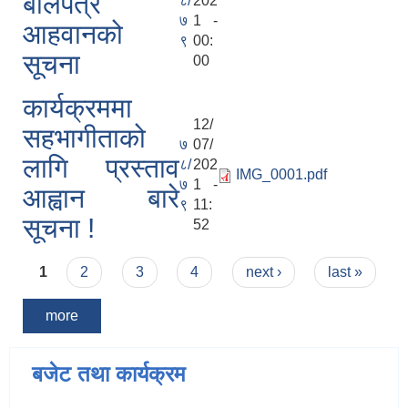
बोलपत्र
८/
202
७
1 -
आहवानको
९
00:
सूचना
00
कार्यक्रममा
12/
सहभागीताको
७
07/
लागि प्रस्ताव
८/
202
IMG_0001.pdf
७
1 -
आह्वान बारे
९
11:
सूचना !
52
Pages
1
2
3
4
next ›
last »
more
बजेट तथा कार्यक्रम