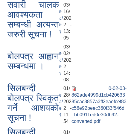
सवारी चालक
03/
७
16/
आवश्यकता
८/
202
सम्बन्धी अत्यन्त
७
2 -
९
13:
जरुरी सूचना !
05
03/
७
02/
बोलपत्र आह्वान
८/
202
सम्बन्धमा ।
७
2 -
९
14:
08
सिलबन्दी
01/
0-02-03-
७
28/
862ade4999d1cb420633
बोलपत्र स्विकृत
८/
202
85cac8857a3ff2eaefcef83
गर्ने आशयको
७
2 -
c56e92beec360f33f546d
९
11:
_bb0911ed0e30db92-
सूचना !
54
converted.pdf
सिलबन्दी
01/