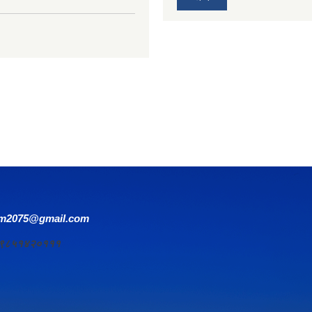
om2075@gmail.com
र्य ९८५१४२०१११