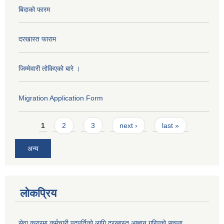
बिदाको फारम
दरखास्त फाराम
जिम्मेवारी तोकिएको बारे ।
Migration Application Form
Pages
1
2
3
next ›
last »
अन्य
लोकप्रिय
सेवा करारमा कर्मचारी पदपूर्तिको लागि दरखास्त आह्वान गरिएको सूचना