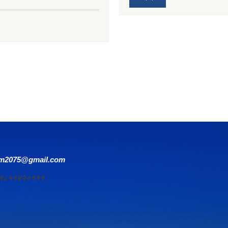
om2075@gmail.com
र्य ९८५१४२०१११