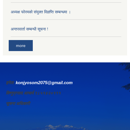
अध्यक्ष फोरमको संयुक्त विज्ञप्ति सम्बन्धमा ।
अन्तरवार्ता सम्बन्धी सूचना !
more
इमेल:
konjyosom2075@gmail.com
विष्णुप्रसाद आचार्य ९८५१४२०१११
सूचना अधिकारी