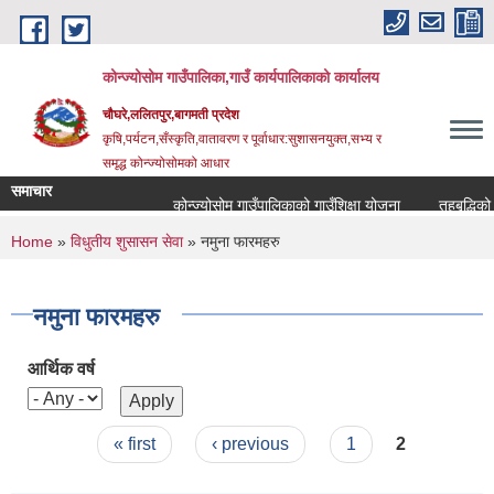
Skip to main content
कोन्ज्योसोम गाउँपालिका,गाउँ कार्यपालिकाको कार्यालय
चौघरे,ललितपुर,बागमती प्रदेश
कृषि,पर्यटन,सँस्कृति,वातावरण र पूर्वाधार:सुशासनयुक्त,सभ्य र
समृद्ध कोन्ज्योसोमको आधार
समाचार
कोन्ज्योसोम गाउँपालिकाको गाउँशिक्षा योजना
तहबृद्धिको 
You are here
Home
»
विधुतीय शुसासन सेवा
» नमुना फारमहरु
नमुना फारमहरु
आर्थिक वर्ष
Pages
« first
‹ previous
1
2