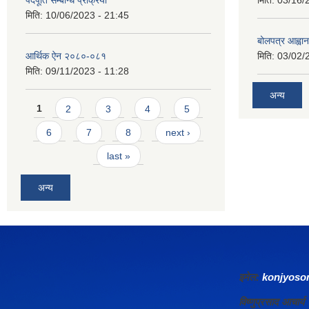
पदपूर्ति सम्बन्धि प्रक्रिया
मिति:
03/16/
मिति:
10/06/2023 - 21:45
बोलपत्र आह्वान
आर्थिक ऐन २०८०-०८१
मिति:
03/02/
मिति:
09/11/2023 - 11:28
अन्य
Pages
1
2
3
4
5
6
7
8
next ›
last »
अन्य
इमेल:
konjyos
विष्णुप्रसाद आचा