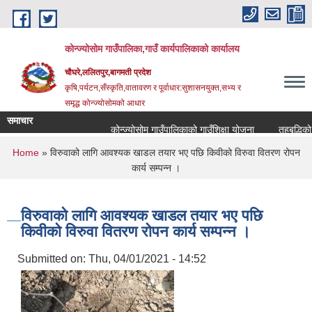
Skip to main content
कोन्ज्योसोम गाउँपालिका,गाउँ कार्यपालिकाको कार्यालय
चौघरे,ललितपुर,बागमती प्रदेश
कृषि,पर्यटन,सँस्कृति,वातावरण र पूर्वाधार:सुशासनयुक्त,सभ्य र
समृद्ध कोन्ज्योसोमको आधार
समाचार
कोन्ज्योसोम गाउँपालिकाको गाउँशिक्षा योजना
तहबृद्धिको ल
You are here
Home
» विरुवाको लागि आवश्यक खाडल तयार भए पछि किवीको विरुवा वितरण रोपन
कार्य सम्पन्न ।
विरुवाको लागि आवश्यक खाडल तयार भए पछि
किवीको विरुवा वितरण रोपन कार्य सम्पन्न ।
Submitted on:
Thu, 04/01/2021 - 14:52