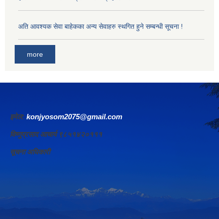
अति आवश्यक सेवा बाहेकका अन्य सेवाहरु स्थगित हुने सम्बन्धी सूचना !
more
इमेल:
konjyosom2075@gmail.com
विष्णुप्रसाद आचार्य ९८५१४२०१११
सूचना अधिकारी