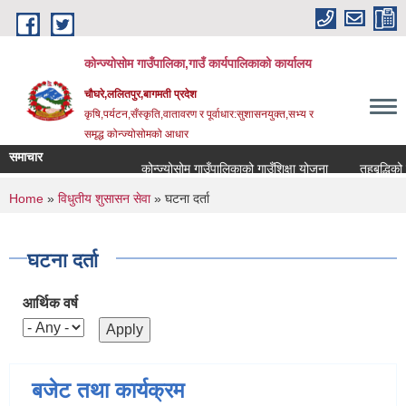
Skip to main content
कोन्ज्योसोम गाउँपालिका,गाउँ कार्यपालिकाको कार्यालय
चौघरे,ललितपुर,बागमती प्रदेश
कृषि,पर्यटन,सँस्कृति,वातावरण र पूर्वाधार:सुशासनयुक्त,सभ्य र
समृद्ध कोन्ज्योसोमको आधार
समाचार
कोन्ज्योसोम गाउँपालिकाको गाउँशिक्षा योजना
तहबृद्धिको 
You are here
Home
»
विधुतीय शुसासन सेवा
» घटना दर्ता
घटना दर्ता
आर्थिक वर्ष
बजेट तथा कार्यक्रम