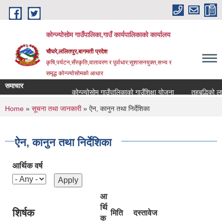
Skip to main content
कोन्ज्योसोम गाउँपालिका,गाउँ कार्यपालिकाको कार्यालय
चौघरे,ललितपुर,बागमती प्रदेश
कृषि,पर्यटन,सँस्कृति,वातावरण र पूर्वाधार:सुशासनयुक्त,सभ्य र
समृद्ध कोन्ज्योसोमको आधार
समाचार
कोन्ज्योसोम गाउँपालिकाको गाउँशिक्षा योजना
तहबृद्धिको लाग
You are here
Home
»
सूचना तथा जानकारी
» ऐन, कानुन तथा निर्देशिका
ऐन, कानुन तथा निर्देशिका
आर्थिक वर्ष
आ
र्थि
शिर्षक
मिति
दस्तावेज
क