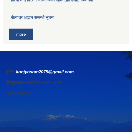
हरियो घाँस बिस्तार कार्यक्रमको लाभग्राही छनोट सम्बन्धमा
बोलपत्र आह्वान सम्बन्धी सूचना !
more
इमेल:
konjyosom2075@gmail.com
विष्णुप्रसाद आचार्य ९८५१४२०१११
सूचना अधिकारी