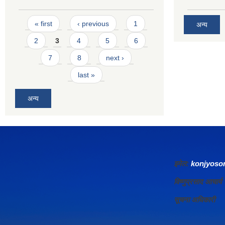
Pages
« first
‹ previous
1
अन्य
2
3
4
5
6
7
8
next ›
last »
अन्य
इमेल:
konjyos
विष्णुप्रसाद आचा
सूचना अधिकारी