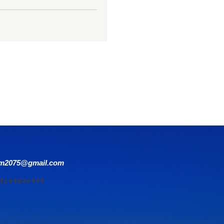
om2075@gmail.com
र्य ९८५१४२०१११