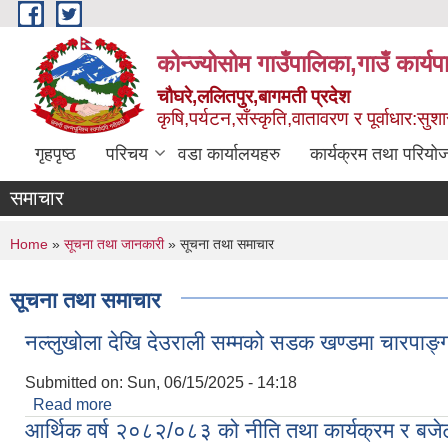
Skip to main content
कोन्ज्योसोम गाउँपालिका,गाउँ कार्य
चौघरे,ललितपुर,बागमती प्रदेश
कृषि,पर्यटन,सँस्कृति,वातावरण र पूर्वाधार:स
गृहपृष्ठ
परिचय
वडा कार्यालयहरु
कार्यक्रम तथा परियो
समाचार
You are here
Home
»
सूचना तथा जानकारी
» सूचना तथा समाचार
सूचना तथा समाचार
नल्लुखोला देखि देउराली सम्मको सडक खण्डमा चारपाङ्
Submitted on:
Sun, 06/15/2025 - 14:18
Read more
about नल्लुखोला देखि देउराली सम्मको सडक खण्डमा चारपा
आर्थिक वर्ष २०८२/०८३ को नीति तथा कार्यक्रम र बजेट