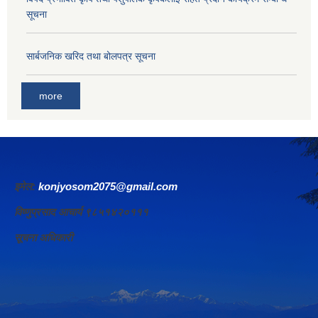
सूचना
सार्बजनिक खरिद तथा बोलपत्र सूचना
more
इमेल:
konjyosom2075@gmail.com
विष्णुप्रसाद आचार्य ९८५१४२०१११
सूचना अधिकारी