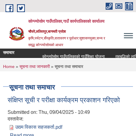
Skip to main content
कोन्ज्योसोम गाउँपालिका,गाउँ कार्यपालिकाको कार्यालय
चौघरे,ललितपुर,बागमती प्रदेश
कृषि,पर्यटन,सँस्कृति,वातावरण र पूर्वाधार:सुशासनयुक्त,सभ्य र
समृद्ध कोन्ज्योसोमको आधार
समाचार
कोन्ज्योसोम गाउँपालिकाको गाउँशिक्षा योजना
तहबृद्धिको लागि
You are here
Home
»
सूचना तथा जानकारी
» सूचना तथा समाचार
सूचना तथा समाचार
संक्षिप्त सूची र परीक्षा कार्यक्रम प्रकाशन गरिएको
Submitted on:
Thu, 09/04/2025 - 10:49
दस्तावेज:
उद्यम विकास सहजकर्ता.pdf
Read more
about संक्षिप्त सूची र परीक्षा कार्यक्रम प्रकाशन गरिएको