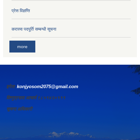
प्रेस विज्ञप्ति
करारमा पदपूर्ति सम्बन्धी सूचना
more
इमेल:
konjyosom2075@gmail.com
विष्णुप्रसाद आचार्य ९८५१४२०१११
सूचना अधिकारी