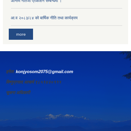
अन्तिम नतिजा प्रकाशन सम्बन्धमा ।
आ.व २०८३/८४ को बार्षिक नीति तथा कार्यक्रम
more
इमेल:
konjyosom2075@gmail.com
विष्णुप्रसाद आचार्य ९८५१४२०१११
सूचना अधिकारी