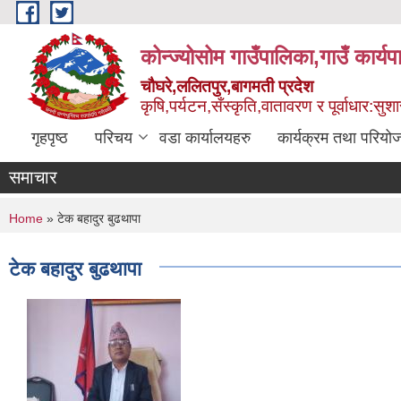
Skip to main content
कोन्ज्योसोम गाउँपालिका,गाउँ कार्य
चौघरे,ललितपुर,बागमती प्रदेश
कृषि,पर्यटन,सँस्कृति,वातावरण र पूर्वाधार:स
गृहपृष्ठ
परिचय
वडा कार्यालयहरु
कार्यक्रम तथा परियो
समाचार
You are here
Home
» टेक बहादुर बुढथापा
टेक बहादुर बुढथापा