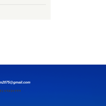
om2075@gmail.com
र्य ९८५१४२०१११