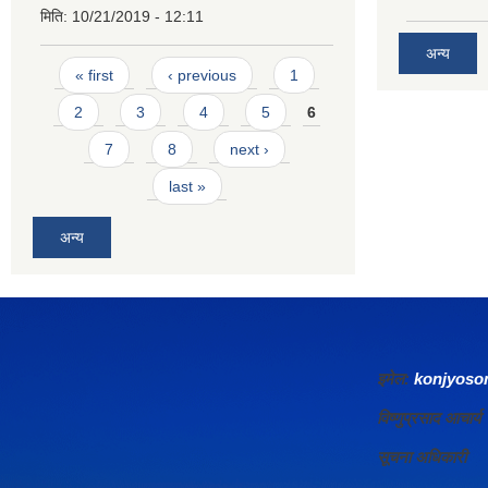
मिति:
10/21/2019 - 12:11
अन्य
Pages
« first
‹ previous
1
2
3
4
5
6
7
8
next ›
last »
अन्य
इमेल:
konjyos
विष्णुप्रसाद आचा
सूचना अधिकारी