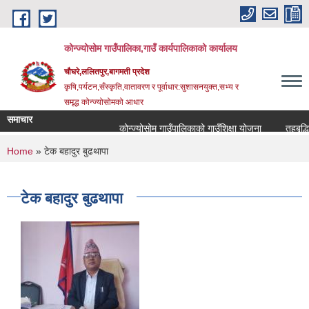
Skip to main content
कोन्ज्योसोम गाउँपालिका,गाउँ कार्यपालिकाको कार्यालय
चौघरे,ललितपुर,बागमती प्रदेश
कृषि,पर्यटन,सँस्कृति,वातावरण र पूर्वाधार:सुशासनयुक्त,सभ्य र
समृद्ध कोन्ज्योसोमको आधार
समाचार
कोन्ज्योसोम गाउँपालिकाको गाउँशिक्षा योजना
तहबृद्धिक
You are here
Home
» टेक बहादुर बुढथापा
टेक बहादुर बुढथापा